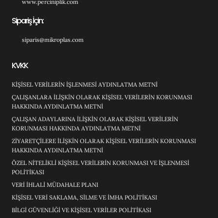
www.perciniplik.com
Sipariş İçin:
siparis@mikroplas.com
KVKK
KİŞİSEL VERİLERİN İŞLENMESİ AYDINLATMA METNİ
ÇALIŞANLARA İLİŞKİN OLARAK KİŞİSEL VERİLERİN KORUNMASI
HAKKINDA AYDINLATMA METNİ
ÇALIŞAN ADAYLARINA İLİŞKİN OLARAK KİŞİSEL VERİLERİN
KORUNMASI HAKKINDA AYDINLATMA METNİ
ZİYARETÇİLERE İLİŞKİN OLARAK KİŞİSEL VERİLERİN KORUNMASI
HAKKINDA AYDINLATMA METNİ
ÖZEL NİTELİKLİ KİŞİSEL VERİLERİN KORUNMASI VE İŞLENMESİ
POLİTİKASI
VERİ İHLALİ MÜDAHALE PLANI
KİŞİSEL VERİ SAKLAMA, SİLME VE İMHA POLİTİKASI
BİLGİ GÜVENLİĞİ VE KİŞİSEL VERİLER POLİTİKASI